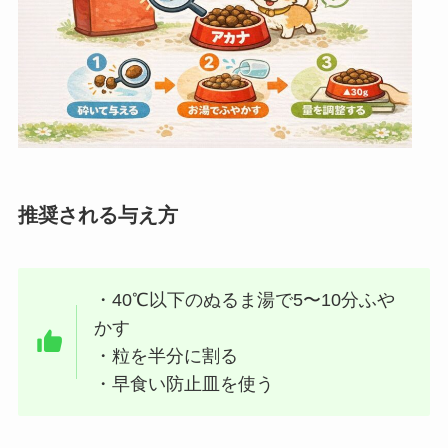
推奨される与え方
・40℃以下のぬるま湯で5〜10分ふや
かす
・粒を半分に割る
・早食い防止皿を使う