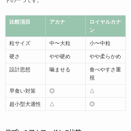
ドの一つです。
比較項目
アカナ
ロイヤルカナ
ン
粒サイズ
中〜大粒
小〜中粒
硬さ
やや硬め
やや柔らかめ
設計思想
噛ませる
食べやすさ重
視
早食い対策
◎
△
超小型犬適性
△
◎