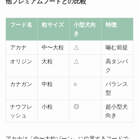
他プレミアムフードとの比較
フード名
粒サイズ
小型犬向
特徴
き
アカナ
中〜大粒
△
噛む前提
オリジン
大粒
△
高タンパ
ク
カナガン
中粒
○
バランス
型
ナウフレ
小粒
◎
超小型犬
ッシュ
向き
アカナは「中〜大粒ゾーン」に位置するフードで